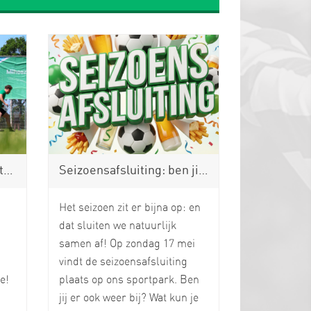
oi
Seizoensafsluiting: ben jij er ook weer bij?
Het seizoen zit er bijna op: en
dat sluiten we natuurlijk
samen af! Op zondag 17 mei
vindt de seizoensafsluiting
e!
plaats op ons sportpark. Ben
jij er ook weer bij? Wat kun je