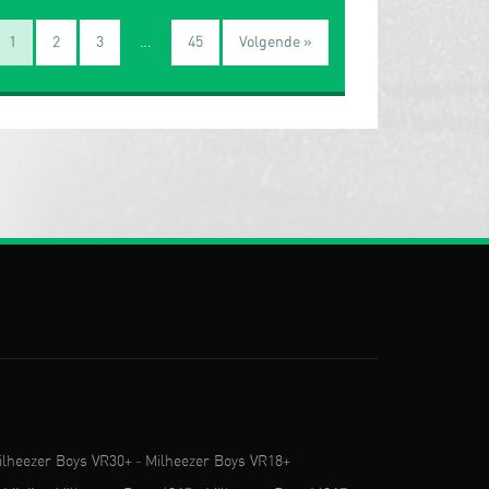
1
2
3
…
45
Volgende »
ilheezer Boys VR30+
-
Milheezer Boys VR18+