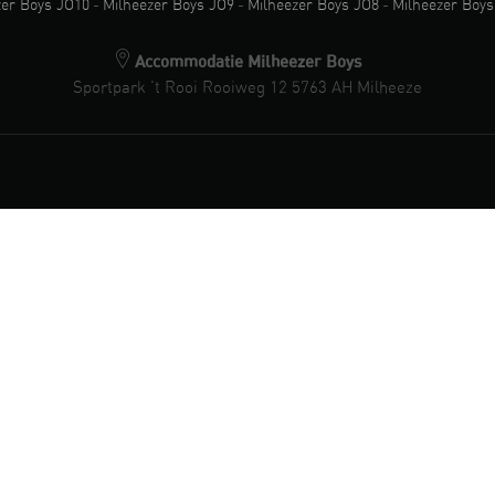
zer Boys JO10
-
Milheezer Boys JO9
-
Milheezer Boys JO8
-
Milheezer Boys
Accommodatie Milheezer Boys
Sportpark 't Rooi Rooiweg 12 5763 AH Milheeze