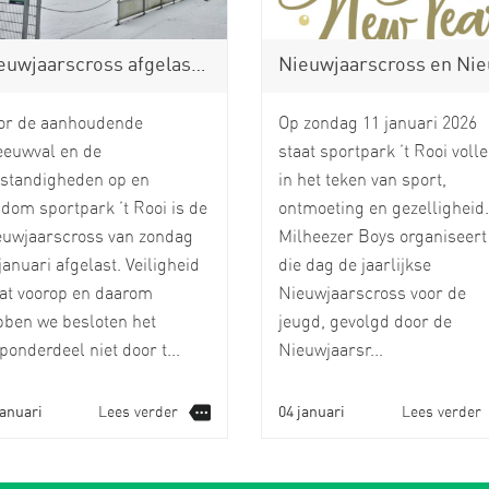
aarscross afgelast: vervangend programma met 6-7 Games
Nieuwjaarscross en Nieuwjaarsreceptie zondag 11 janu
or de aanhoudende
Op zondag 11 januari 2026
eeuwval en de
staat sportpark ’t Rooi voll
standigheden op en
in het teken van sport,
dom sportpark ’t Rooi is de
ontmoeting en gezelligheid.
euwjaarscross van zondag
Milheezer Boys organiseert
januari afgelast. Veiligheid
die dag de jaarlijkse
at voorop en daarom
Nieuwjaarscross voor de
ben we besloten het
jeugd, gevolgd door de
ponderdeel niet door t...
Nieuwjaarsr...
januari
Lees verder
04 januari
Lees verder