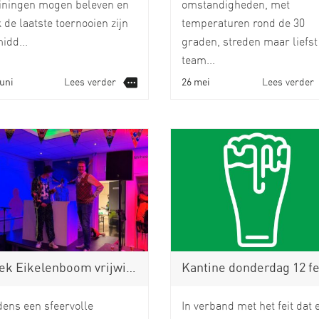
ainingen mogen beleven en
omstandigheden, met
 de laatste toernooien zijn
temperaturen rond de 30
idd...
graden, streden maar liefst
team...
juni
Lees verder
26 mei
Lees verder
ikelenboom vrijwilliger van het jaar en voetbalmol 2026
Kantine donderdag 12 februari geslote
dens een sfeervolle
In verband met het feit dat 