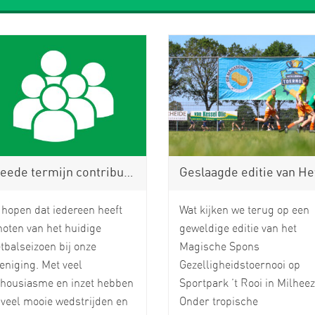
e termijn contributie en wasgelden 2025-2026
Geslaagde editie van Het Magische Spons Gezelligheidstoerno
hopen dat iedereen heeft
Wat kijken we terug op een
oten van het huidige
geweldige editie van het
tbalseizoen bij onze
Magische Spons
eniging. Met veel
Gezelligheidstoernooi op
thousiasme en inzet hebben
Sportpark ’t Rooi in Milheez
veel mooie wedstrijden en
Onder tropische