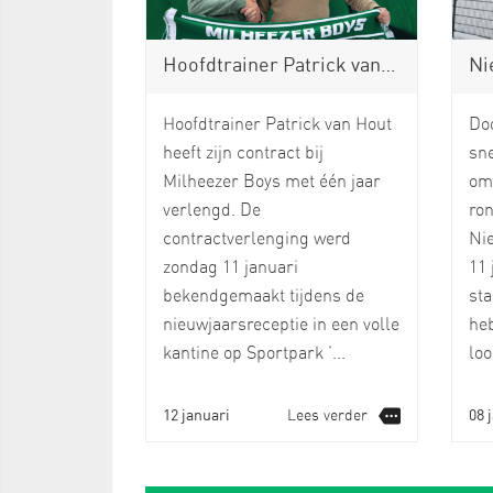
Hoofdtrainer Patrick van Hout verlengt contract bij Milheezer Boys
Nieuwj
Hoofdtrainer Patrick van Hout
Do
heeft zijn contract bij
sn
Milheezer Boys met één jaar
om
verlengd. De
ron
contractverlenging werd
Ni
zondag 11 januari
11 
bekendgemaakt tijdens de
sta
nieuwjaarsreceptie in een volle
heb
kantine op Sportpark ’...
loo
12 januari
Lees verder
08 