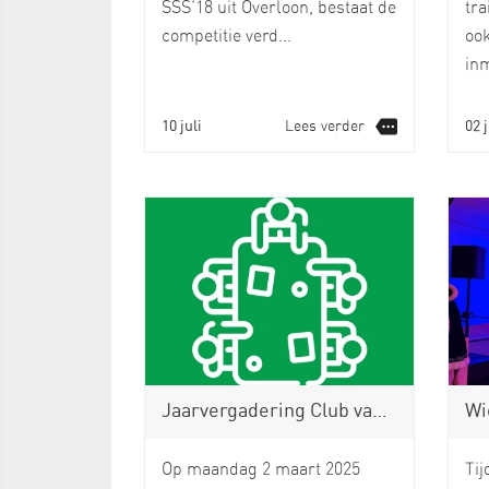
SSS’18 uit Overloon, bestaat de
tr
competitie verd...
ook
inm
10 juli
Lees verder
02 
Jaarvergadering Club van 50 op maandag 2 maart
Wiek E
Op maandag 2 maart 2025
Tij