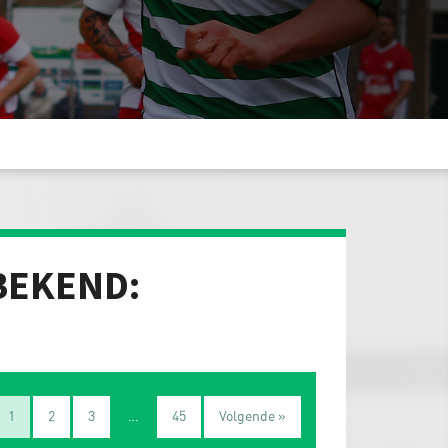
BEKEND:
1
2
3
…
45
Volgende »