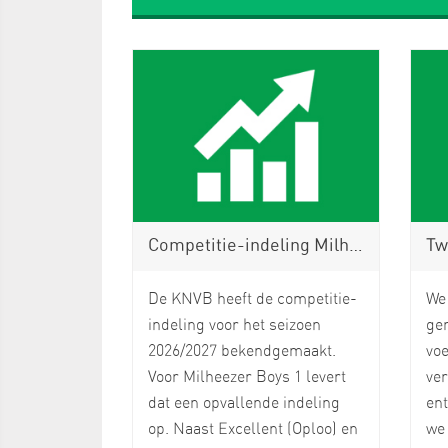
Competitie-indeling Milheezer Boys 1 bekend: plaatsing in Limburgse hoek
Tweed
De KNVB heeft de competitie-
We 
indeling voor het seizoen
gen
2026/2027 bekendgemaakt.
voe
Voor Milheezer Boys 1 levert
ver
dat een opvallende indeling
en
op. Naast Excellent (Oploo) en
we 