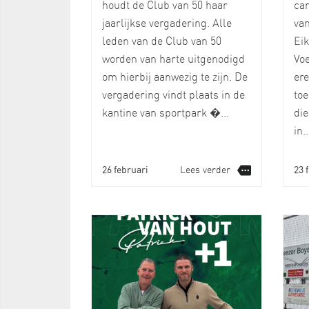
houdt de Club van 50 haar
car
jaarlijkse vergadering. Alle
van
leden van de Club van 50
Ei
worden van harte uitgenodigd
Voe
om hierbij aanwezig te zijn. De
ere
vergadering vindt plaats in de
toe
kantine van sportpark �...
die
in..
26 februari
Lees verder
23 