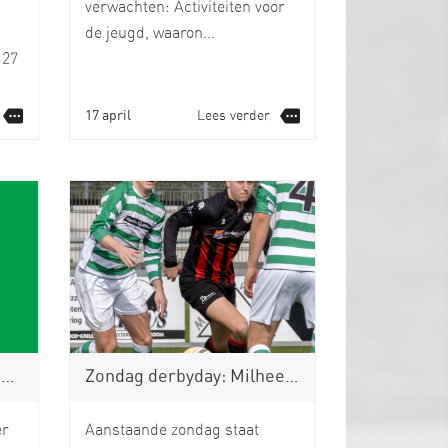
verwachten: Activiteiten voor
de jeugd, waaron...
 27
17 april
Lees verder
n
Zondag derbyday: Milheezer Boys – Bavos
er
Aanstaande zondag staat