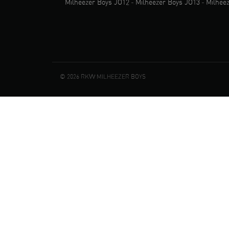
Milheezer Boys JO12
-
Milheezer Boys JO13
-
Milhee
© 2026 RKVV MILHEEZER BOYS