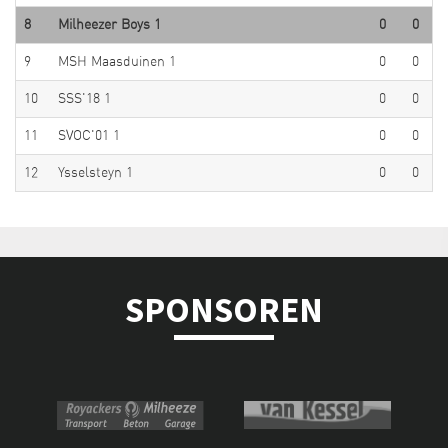
0
8
Milheezer Boys 1
0
0
0
9
MSH Maasduinen 1
0
0
0
10
SSS'18 1
0
0
0
11
SVOC'01 1
0
0
0
12
Ysselsteyn 1
0
0
SPONSOREN