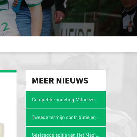
MEER NIEUWS
Competitie-indeling Milheezer Boys 1 bekend: plaatsing in Limburgse hoek
Tweede termijn contributie en wasgelden 2025-2026
Geslaagde editie van Het Magische Spons Gezelligheidstoernooi