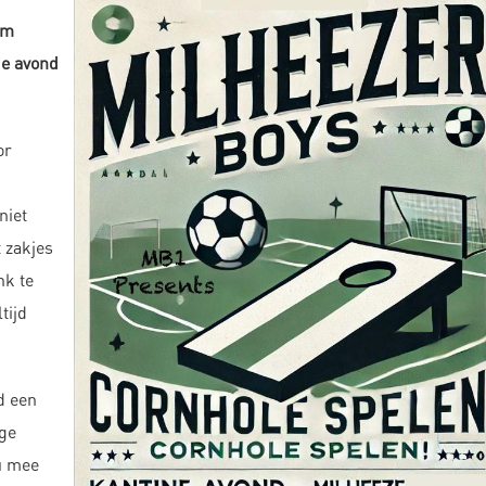
om
ge avond
or
niet
t zakjes
nk te
tijd
d een
ige
nu mee