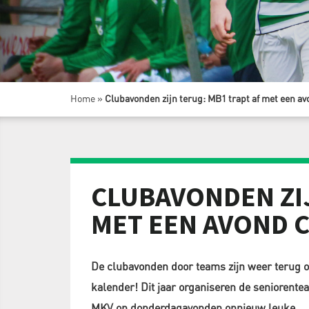
Home
»
Clubavonden zijn terug: MB1 trapt af met een a
CLUBAVONDEN ZIJ
MET EEN AVOND 
De clubavonden door teams zijn weer terug 
kalender! Dit jaar organiseren de seniorente
MKV op donderdagavonden opnieuw leuke