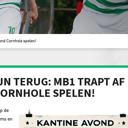
vond Cornhole spelen!
N TERUG: MB1 TRAPT AF
CORNHOLE SPELEN!
op de
ams en