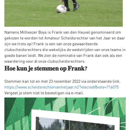
Namens Milheezer Boys is Frank van den Heuvel genomineerd om
gekozen te worden tot Amateur Scheidsrechter van het Jaar en daar
zijn we trots op! Frank is een van onze gewaardeerde
clubscheidsrechters die wekelijks de wedstrijden van onze teams in
goede banen leidt. We zien de nominatie van Frank dan ook als een
waardering voor ál onze clubscheidsrechters.
𝐇𝐨𝐞 𝐤𝐮𝐧 𝐣𝐞 𝐬𝐭𝐞𝐦𝐦𝐞𝐧 𝐨𝐩 𝐅𝐫𝐚𝐧𝐤?
Stemmen kan tot en met 23 november 2022 via onderstaande link.
https://www.scheidsrechtervanhetjaar.nl/?elected@vote=716075
Vergeet je stem niet te bevestigen via e-mail.