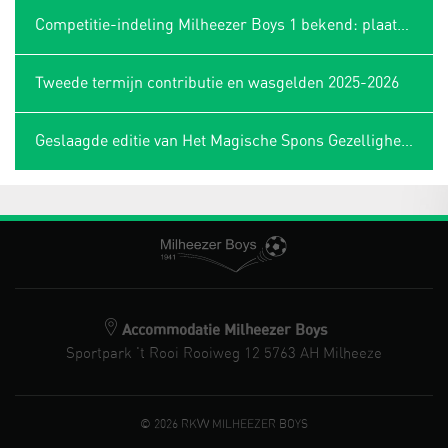
Competitie-indeling Milheezer Boys 1 bekend: plaatsing in Limburgse hoek
Tweede termijn contributie en wasgelden 2025-2026
Geslaagde editie van Het Magische Spons Gezelligheidstoernooi
Accommodatie Milheezer Boys
Sportpark 't Rooi Rooiweg 12 5763 AH Milheeze
© 2026 RKVV MILHEEZER BOYS