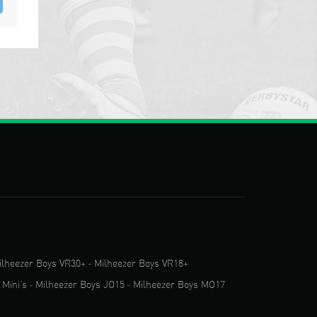
ilheezer Boys VR30+
-
Milheezer Boys VR18+
 Mini’s
-
Milheezer Boys JO15
-
Milheezer Boys MO17