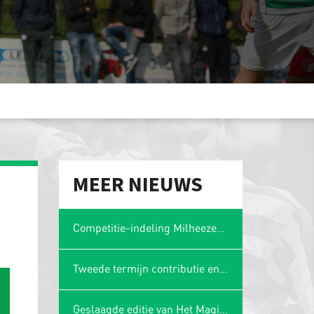
MEER NIEUWS
Competitie-indeling Milheezer Boys 1 bekend: plaatsing in Limburgse hoek
Tweede termijn contributie en wasgelden 2025-2026
Geslaagde editie van Het Magische Spons Gezelligheidstoernooi