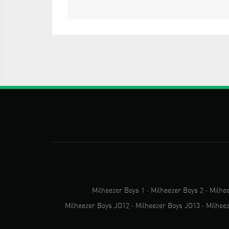
Milheezer Boys 1
-
Milheezer Boys 2
-
Milhe
Milheezer Boys JO12
-
Milheezer Boys JO13
-
Milhee