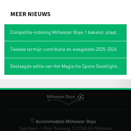
MEER NIEUWS
Competitie-indeling Milheezer Boys 1 bekend: plaatsing in Limburgse hoek
Tweede termijn contributie en wasgelden 2025-2026
Geslaagde editie van Het Magische Spons Gezelligheidstoernooi
Accommodatie Milheezer Boys
Sportpark 't Rooi Rooiweg 12 5763 AH Milheeze