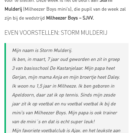
voor te stellen. Deze week is het de beurt aan
Storm
Mulderij
(Milheezer Boys mini’s), die pupil van de week zal
zijn bij de wedstrijd
Milheezer Boys – SJVV.
EVEN VOORSTELLEN: STORM MULDERIJ
Mijn naam is Storm Mulderij.
Ik ben, in maart, 7 jaar oud geworden en zit in groep
3 van basisschool De Kastanjelaar. Mijn papa heet
Gerjan, mijn mama Anja en mijn broertje heet Daley.
Ik woon nu 1,5 jaar in Milheeze. Ik ben geboren in
Apeldoorn, daar zat ik op tennis. Sinds mijn zesde
jaar zit ik op voetbal en nu voetbal voetbal ik bij de
mini’s van Milheezer Boys. Mijn papa is ook trainer
van de mini´s en dat is echt super leuk!
Mijn favoriete voetbalclub is Ajax. en het leukste aan