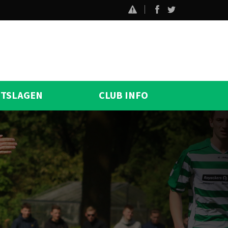
ITSLAGEN
CLUB INFO