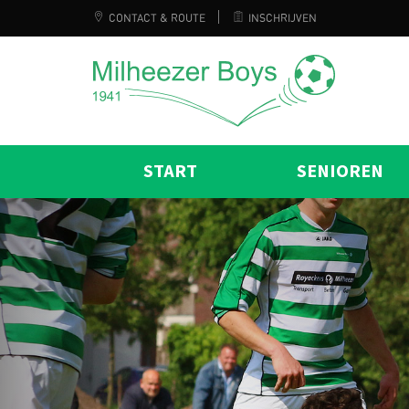
CONTACT & ROUTE
INSCHRIJVEN
START
SENIOREN