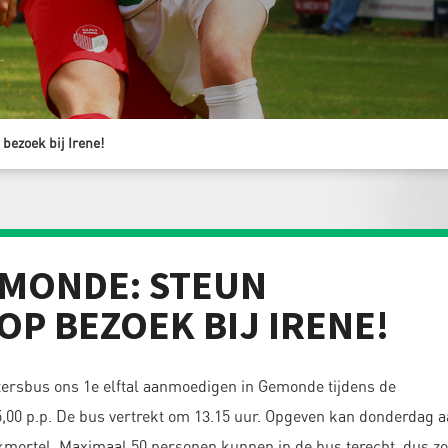
bezoek bij Irene!
EMONDE: STEUN
OP BEZOEK BIJ IRENE!
rsbus ons 1e elftal aanmoedigen in Gemonde tijdens de
5,00 p.p. De bus vertrekt om 13.15 uur. Opgeven kan donderdag 
rkmortel. Maximaal 50 personen kunnen in de bus terecht, dus z