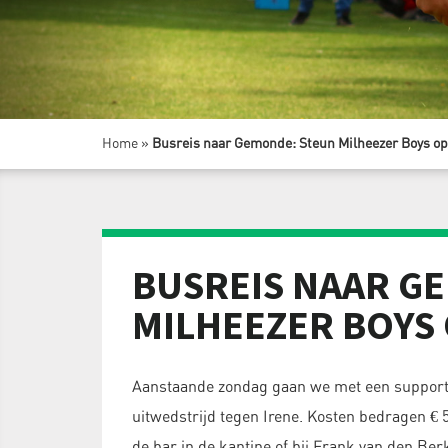
Home
»
Busreis naar Gemonde: Steun Milheezer Boys op 
BUSREIS NAAR G
MILHEEZER BOYS 
Aanstaande zondag gaan we met een supporte
uitwedstrijd tegen Irene. Kosten bedragen € 
de bar in de kantine of bij Frank van den Be