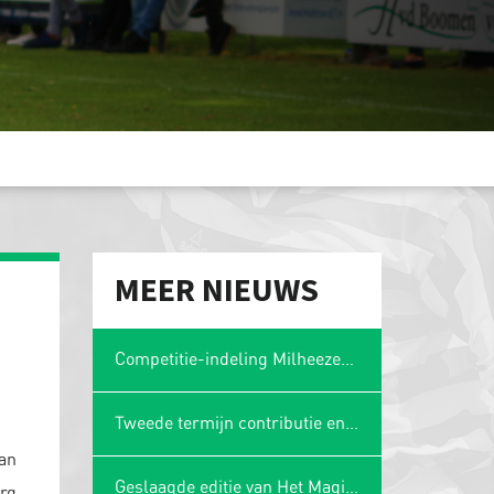
MEER NIEUWS
Competitie-indeling Milheezer Boys 1 bekend: plaatsing in Limburgse hoek
Tweede termijn contributie en wasgelden 2025-2026
aan
Geslaagde editie van Het Magische Spons Gezelligheidstoernooi
org