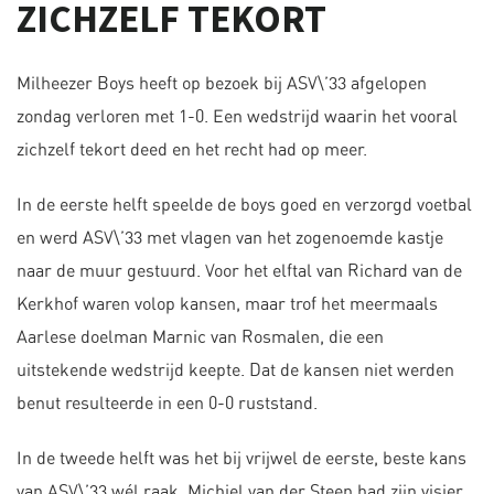
ZICHZELF TEKORT
Milheezer Boys heeft op bezoek bij ASV\’33 afgelopen
zondag verloren met 1-0. Een wedstrijd waarin het vooral
zichzelf tekort deed en het recht had op meer.
In de eerste helft speelde de boys goed en verzorgd voetbal
en werd ASV\’33 met vlagen van het zogenoemde kastje
naar de muur gestuurd. Voor het elftal van Richard van de
Kerkhof waren volop kansen, maar trof het meermaals
Aarlese doelman Marnic van Rosmalen, die een
uitstekende wedstrijd keepte. Dat de kansen niet werden
benut resulteerde in een 0-0 ruststand.
In de tweede helft was het bij vrijwel de eerste, beste kans
van ASV\’33 wél raak. Michiel van der Steen had zijn visier