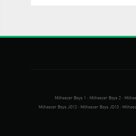
Milheezer Boys 1
-
Milheezer Boys 2
-
Milhe
Milheezer Boys JO12
-
Milheezer Boys JO13
-
Milhee