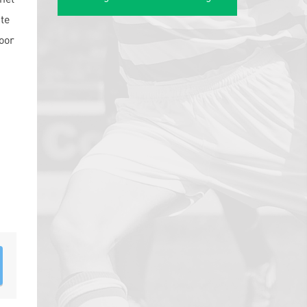
 te
oor