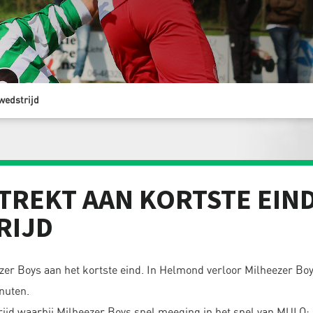
 wedstrijd
TREKT AAN KORTSTE EIN
RIJD
zer Boys aan het kortste eind. In Helmond verloor Milheezer Bo
nuten.
jd waarbij Milheezer Boys snel meeging in het spel van MULO: 