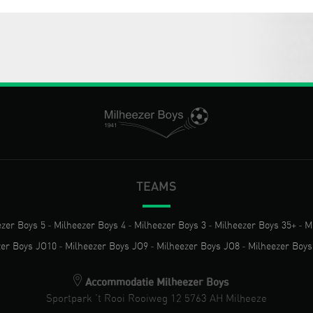
TEAMS
ezer Boys 5
-
Milheezer Boys 4
-
Milheezer Boys 3
-
Milheezer Boys 35+
-
M
zer Boys JO10
-
Milheezer Boys JO9
-
Milheezer Boys JO8
-
Milheezer Boys
Accommodatie Milheezer Boys
Sportpark 't Rooi Rooiweg 12 5763 AH Milheeze