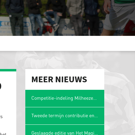
MEER NIEUWS
D
Competitie-indeling Milheezer Boys 1 bekend: plaatsing in Limburgse hoek
Tweede termijn contributie en wasgelden 2025-2026
ys
Geslaagde editie van Het Magische Spons Gezelligheidstoernooi
het