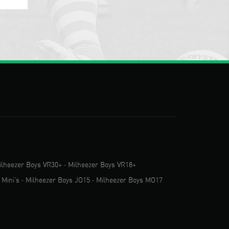
ilheezer Boys VR30+
-
Milheezer Boys VR18+
 Mini’s
-
Milheezer Boys JO15
-
Milheezer Boys MO17