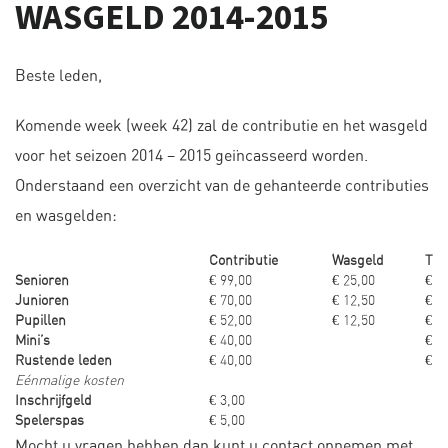
WASGELD 2014-2015
Beste leden,
Komende week (week 42) zal de contributie en het wasgeld
voor het seizoen 2014 – 2015 geïncasseerd worden.
Onderstaand een overzicht van de gehanteerde contributies
en wasgelden:
Contributie
Wasgeld
Tot
Senioren
€ 99,00
€ 25,00
€ 1
Junioren
€ 70,00
€ 12,50
€ 8
Pupillen
€ 52,00
€ 12,50
€ 6
Mini’s
€ 40,00
€ 4
Rustende leden
€ 40,00
€ 4
Eénmalige kosten
Inschrijfgeld
€ 3,00
Spelerspas
€ 5,00
Mocht u vragen hebben dan kunt u contact opnemen met