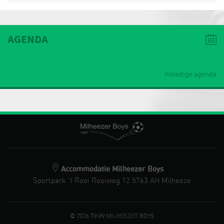
AGENDA
Volledige agenda
Accommodatie Milheezer Boys
Sportpark 't Rooi Rooiweg 12 5763 AH Milheeze
© 2026 RKVV MILHEEZER BOYS