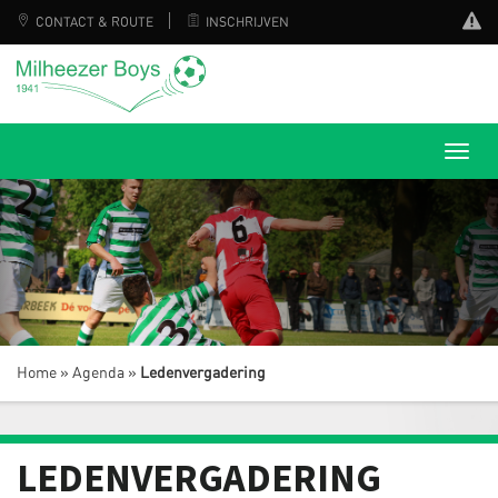
CONTACT & ROUTE
INSCHRIJVEN
Home
»
Agenda
»
Ledenvergadering
LEDENVERGADERING