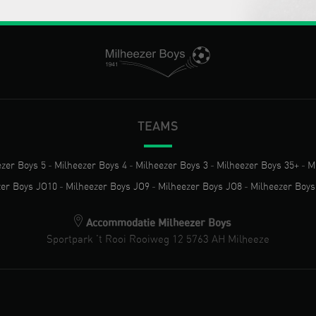
TEAMS
ezer Boys 5
-
Milheezer Boys 4
-
Milheezer Boys 3
-
Milheezer Boys 35+
-
M
zer Boys JO10
-
Milheezer Boys JO9
-
Milheezer Boys JO8
-
Milheezer Boys
Accommodatie Milheezer Boys
Sportpark 't Rooi Rooiweg 12 5763 AH Milheeze