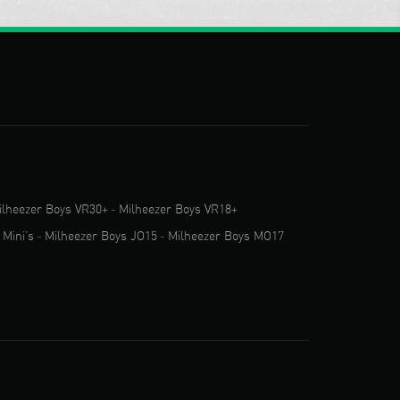
ilheezer Boys VR30+
-
Milheezer Boys VR18+
 Mini’s
-
Milheezer Boys JO15
-
Milheezer Boys MO17