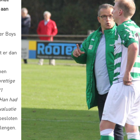
 aan
er Boys
t er dan
nen
rettige
21
Han had
valuatie
 besloten
lengen.