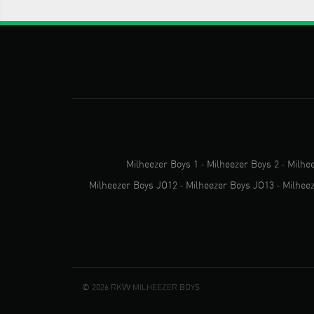
Milheezer Boys 1
-
Milheezer Boys 2
-
Milhe
Milheezer Boys JO12
-
Milheezer Boys JO13
-
Milhee
© 2026 RKVV MILHEEZER BOYS