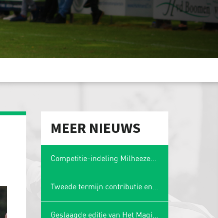
MEER NIEUWS
Competitie-indeling Milheezer Boys 1 bekend: plaatsing in Limburgse hoek
Tweede termijn contributie en wasgelden 2025-2026
Geslaagde editie van Het Magische Spons Gezelligheidstoernooi