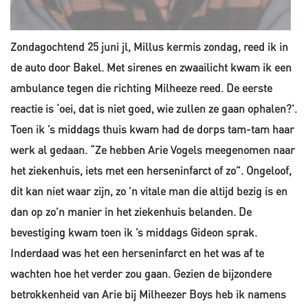
Zondagochtend 25 juni jl, Millus kermis zondag, reed ik in
de auto door Bakel. Met sirenes en zwaailicht kwam ik een
ambulance tegen die richting Milheeze reed. De eerste
reactie is ‘oei, dat is niet goed, wie zullen ze gaan ophalen?’.
Toen ik ’s middags thuis kwam had de dorps tam-tam haar
werk al gedaan. “Ze hebben Arie Vogels meegenomen naar
het ziekenhuis, iets met een herseninfarct of zo”. Ongeloof,
dit kan niet waar zijn, zo ’n vitale man die altijd bezig is en
dan op zo’n manier in het ziekenhuis belanden. De
bevestiging kwam toen ik ’s middags Gideon sprak.
Inderdaad was het een herseninfarct en het was af te
wachten hoe het verder zou gaan. Gezien de bijzondere
betrokkenheid van Arie bij Milheezer Boys heb ik namens