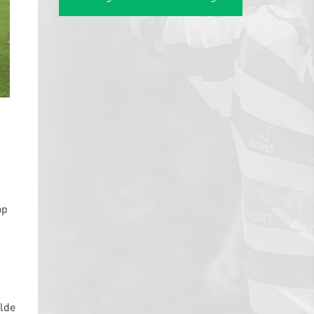
op
elde