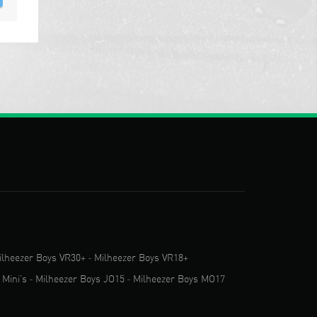
ilheezer Boys VR30+
-
Milheezer Boys VR18+
 Mini’s
-
Milheezer Boys JO15
-
Milheezer Boys MO17