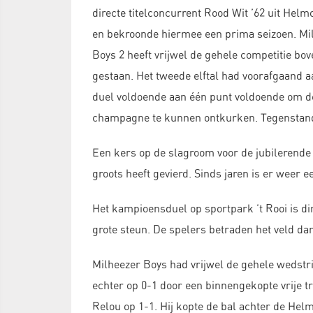
directe titelconcurrent Rood Wit ’62 uit Helm
en bekroonde hiermee een prima seizoen. Mi
Boys 2 heeft vrijwel de gehele competitie bo
gestaan. Het tweede elftal had voorafgaand a
duel voldoende aan één punt voldoende om d
champagne te kunnen ontkurken. Tegenstande
Een kers op de slagroom voor de jubilerende 
groots heeft gevierd. Sinds jaren is er weer 
Het kampioensduel op sportpark ’t Rooi is d
grote steun. De spelers betraden het veld da
Milheezer Boys had vrijwel de gehele wedstr
echter op 0-1 door een binnengekopte vrije t
Relou op 1-1. Hij kopte de bal achter de Helm