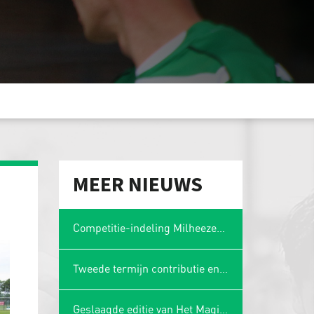
MEER NIEUWS
Competitie-indeling Milheezer Boys 1 bekend: plaatsing in Limburgse hoek
Tweede termijn contributie en wasgelden 2025-2026
Geslaagde editie van Het Magische Spons Gezelligheidstoernooi