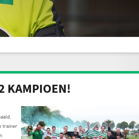
2 KAMPIOEN!
aald.
n trainer
n