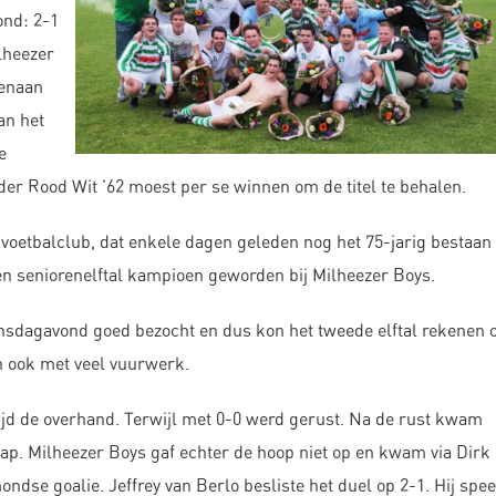
ond: 2-1
lheezer
venaan
an het
e
r Rood Wit ’62 moest per se winnen om de titel te behalen.
voetbalclub, dat enkele dagen geleden nog het 75-jarig bestaan
een seniorenelftal kampioen geworden bij Milheezer Boys.
insdagavond goed bezocht en dus kon het tweede elftal rekenen 
n ook met veel vuurwerk.
ijd de overhand. Terwijl met 0-0 werd gerust. Na de rust kwam
rap. Milheezer Boys gaf echter de hoop niet op en kwam via Dirk
ondse goalie. Jeffrey van Berlo besliste het duel op 2-1. Hij spe