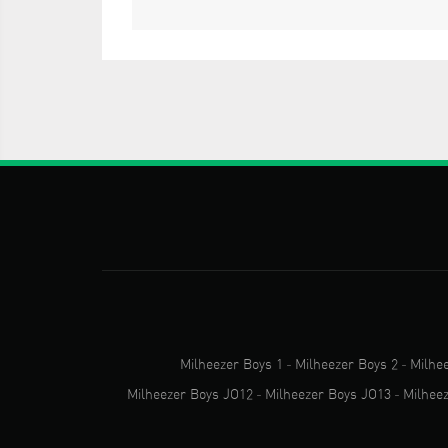
Milheezer Boys 1
-
Milheezer Boys 2
-
Milhe
Milheezer Boys JO12
-
Milheezer Boys JO13
-
Milhee