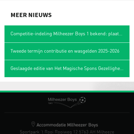
MEER NIEUWS
Competitie-indeling Milheezer Boys 1 bekend: plaatsing in Limburgse hoek
Tweede termijn contributie en wasgelden 2025-2026
Geslaagde editie van Het Magische Spons Gezelligheidstoernooi
Accommodatie Milheezer Boys
Sportpark 't Rooi Rooiweg 12 5763 AH Milheeze